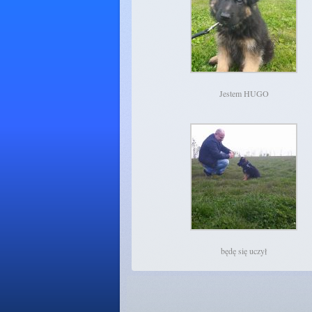
Jestem HUGO
będę się uczył