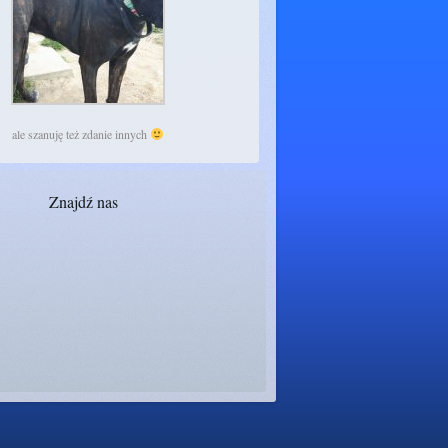
ale szanuję też zdanie innych
Znajdź nas